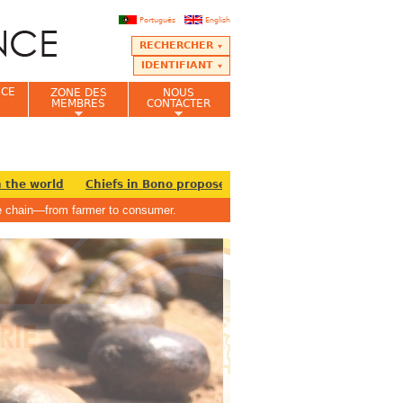
Português
English
RECHERCHER
IDENTIFIANT
NCE
ZONE DES
NOUS
MEMBRES
CONTACTER
he world
Chiefs in Bono propose establishment of Cashew Board 
lue chain—from farmer to consumer.