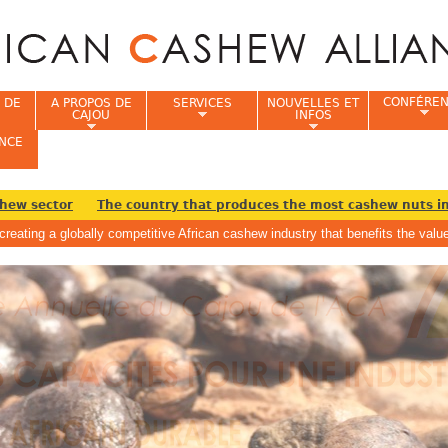
Jump to navigation
CONFÉRE
 DE
A PROPOS DE
SERVICES
NOUVELLES ET
CAJOU
INFOS
NCE
w sector
The country that produces the most cashew nuts in t
creating a globally competitive African cashew industry that benefits the va