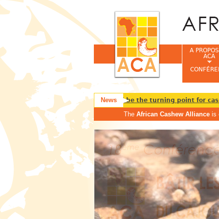
A PROPOS
ACA
CONFÉRE
News
High-value crop status could be the turning point for cashe
The
African Cashew Alliance
is 