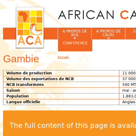
Jum
A PROPOS DE
A PROPOS DE
S
ACA
CAJOU
CONFÉRENCE
Gambie
Accueil
Vous êtes ici
Volume de production
11 000
Volume des exportations de
NCB
37 000
NCB transformées
500 MT
Saison
mai - 
Population
1,883,
Langue officielle
Anglai
The full content of this page is ava