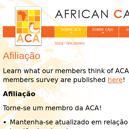
Jum
SOBRE ACA
SOBRE CAJU
S
Home
›
Fale conosco
You are here
Afiliação
Learn what our members think of ACA!
members survey are published
here
!
Afiliação
Torne-se um membro da ACA!
Mantenha-se atualizado em relação