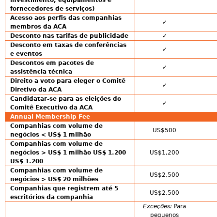
investimento, equipamentos e
fornecedores de serviços)
Acesso aos perfis das companhias
✓
membros da ACA
Desconto nas tarifas de publicidade
✓
Desconto em taxas de conferências
✓
e eventos
Descontos em pacotes de
✓
assistência técnica
Direito a voto para eleger o Comitê
✓
Diretivo da ACA
Candidatar-se para as eleições do
✓
Comitê Executivo da ACA
Annual Membership Fee
Companhias com volume de
US$500
negócios < US$ 1 milhão
Companhias com volume de
negócios > US$ 1 milhão US$ 1.200
US$1,200
US$ 1.200
Companhias com volume de
US$2,500
negócios > US$ 20 milhões
Companhias que registrem até 5
US$2,500
escritórios da companhia
Exceções:
Para
pequenos