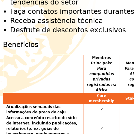
tendências do setor
Faça contatos importantes durantes
Receba assistência técnica
Desfrute de descontos exclusivos
Benefícios
Membros
Principais:
Mem
Para
Para
companhias
Áf
privadas
co
registradas na
reg
África
Core
Sta
membership
Atualizações semanais das
✓
informações do preço do caju
Acesso a conteúdo restrito do sítio
de internet, incluindo publicações,
relatórios (p. ex. guias de
✓